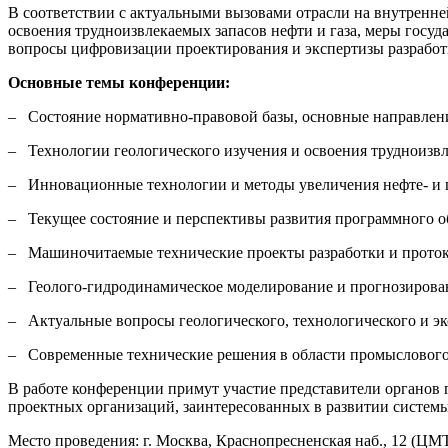
В соответствии с актуальными вызовами отрасли на внутренне
освоения трудноизвлекаемых запасов нефти и газа, меры госу
вопросы цифровизации проектирования и экспертизы разрабо
Основные темы конференции:
– Состояние нормативно-правовой базы, основные направлени
– Технологии геологического изучения и освоения трудноизвл
– Инновационные технологии и методы увеличения нефте- и г
– Текущее состояние и перспективы развития программного о
– Машиночитаемые технические проекты разработки и прото
– Геолого-гидродинамическое моделирование и прогнозирован
– Актуальные вопросы геологического, технологического и э
– Современные технические решения в области промыслового
В работе конференции примут участие представители органов 
проектных организаций, заинтересованных в развитии системы
Место проведения: г. Москва, Краснопресненская наб., 12 (ЦМТ,