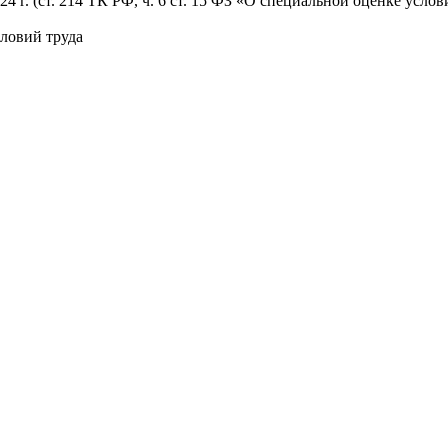
 г. (ст. 214 ТК РФ, ч. 6 ст. 15 ФЗ «О специальной оценке услов
ловий труда