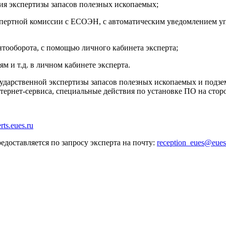
ния экспертизы запасов полезных ископаемых;
экспертной комиссии с ЕСОЭН, с автоматическим уведомлением
тооборота, с помощью личного кабинета эксперта;
ям и т.д. в личном кабинете эксперта.
ударственной экспертизы запасов полезных ископаемых и подз
нтернет-сервиса, специальные действия по установке ПО на сторо
erts.eues.ru
доставляется по запросу эксперта на почту:
reception
_
eues
@
eues