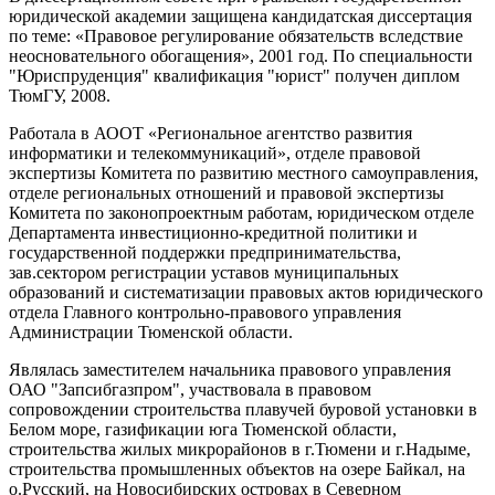
юридической академии защищена кандидатская диссертация
по теме: «Правовое регулирование обязательств вследствие
неосновательного обогащения», 2001 год. По специальности
"Юриспруденция" квалификация "юрист" получен диплом
ТюмГУ, 2008.
Работала в АООТ «Региональное агентство развития
информатики и телекоммуникаций», отделе правовой
экспертизы Комитета по развитию местного самоуправления,
отделе региональных отношений и правовой экспертизы
Комитета по законопроектным работам, юридическом отделе
Департамента инвестиционно-кредитной политики и
государственной поддержки предпринимательства,
зав.сектором регистрации уставов муниципальных
образований и систематизации правовых актов юридического
отдела Главного контрольно-правового управления
Администрации Тюменской области.
Являлась заместителем начальника правового управления
ОАО "Запсибгазпром", участвовала в правовом
сопровождении строительства плавучей буровой установки в
Белом море, газификации юга Тюменской области,
строительства жилых микрорайонов в г.Тюмени и г.Надыме,
строительства промышленных объектов на озере Байкал, на
о.Русский, на Новосибирских островах в Северном