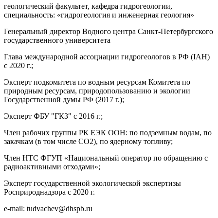
геологический факультет
,
кафедра гидрогеологии
,
специальность
: «
гидрогеология и инженерная геология
»
Генеральный директор Водного центра Санкт-Петербургского
государственного университета
Г
лава международной ассоциации гидрогеологов в РФ
(IAH)
c 2020
г
.;
Эксперт подкомитета по водным ресурсам Комитета по
природным ресурсам
,
природопользованию и экологии
Государственной думы РФ
(2017
г
.);
Эксперт ФБУ
"
ГКЗ
"
с
2016
г
.;
Член рабочих группы РК ЕЭК ООН: по подземным водам, по
закачкам (в том числе СО2), по ядерному топливу;
Член НТС ФГУП «Национальный оператор по обращению с
радиоактивными отходами»;
Эксперт государственной экологической экспертизы
Росприроднадзора с 2020 г.
e-mail
:
tudvachev@dhspb.ru