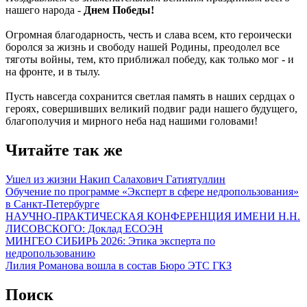
нашего народа -
Днем Победы!
Огромная благодарность, честь и слава всем, кто героически
боролся за жизнь и свободу нашей Родины, преодолел все
тяготы войны, тем, кто приближал победу, как только мог - и
на фронте, и в тылу.
Пусть навсегда сохранится светлая память в наших сердцах о
героях, совершивших великий подвиг ради нашего будущего,
благополучия и мирного неба над нашими головами!
Читайте так же
Ушел из жизни Накип Салахович Гатиятуллин
Обучение по программе «Эксперт в сфере недропользования»
в Санкт-Петербурге
НАУЧНО-ПРАКТИЧЕСКАЯ КОНФЕРЕНЦИЯ ИМЕНИ Н.Н.
ЛИСОВСКОГО: Доклад ЕСОЭН
МИНГЕО СИБИРЬ 2026: Этика эксперта по
недропользованию
Лилия Романова вошла в состав Бюро ЭТС ГКЗ
Поиск