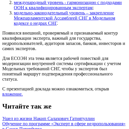
международный уровень - гармонизацию с подходами
ООН к квалифицированным экспертам
;
модельно-законодательный уровень – закрепление
Межпарламентской Ассамблеей СНГ в Модельном
кодексе о недрах СНГ
.
Появился внешний, проверяемый и признаваемый контур
квалификации эксперта, важный для государства,
недропользователей, аудиторов запасов, банков, инвесторов и
самих экспертов.
Для ЕСОЭН эта тема является рабочей повесткой для
модернизации внутренней системы сертификации с учетом
Модельных требований СНГ, чтобы у экспертов был
понятный маршрут подтверждения профессионального
статуса.
С презентацией доклада можно ознакомиться, открыв
вложение.
Читайте так же
Ушел из жизни Накип Салахович Гатиятуллин
Обучение по программе «Эксперт в сфере недропользования»
в Санкт-Петербурге