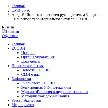
Перейти
Главная
к
СМИ о нас
Строка
основному
Андрей Шпильман назначен руководителем Западно-
навигации
содержанию
Сибирского территориального отдела ЕСОЭН
Russian
Обучение
Главная
ЕСОЭН
Основная
История
навигация
Органы управления
Документы
Новости и события
Новости ЕСОЭН
СМИ о нас
Библиотека
Библиотека ЕСОЭН
Электронная библиотека книг
Журнал «Геология и недропользование»
Методическая документация
Реестр Экспертов
Мероприятия